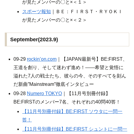
が見たメンバーの〇と×＜１＞
スポーツ報知
｜ＢＥ：ＦＩＲＳＴ・ＲＹＯＫＩ
が見たメンバーの〇と×＜２＞
September(2023.9)
09-29
rockin’on.com
｜【JAPAN最新号】BE:FIRST、
王道を創り、そして迷わず進め！――希望と覚悟に
溢れた7人の戦士たち、彼らの今、そのすべてを刻ん
だ新曲”Mainstream”徹底インタビュー
09-28
Numero TOKYO
｜【11月号別冊付録】
BE:FIRSTのメンバー7名、それぞれの40問40答！
【11月号別冊付録】BE:FIRST ソウタに一問一
答！
【11月号別冊付録】BE:FIRST シュントに一問一