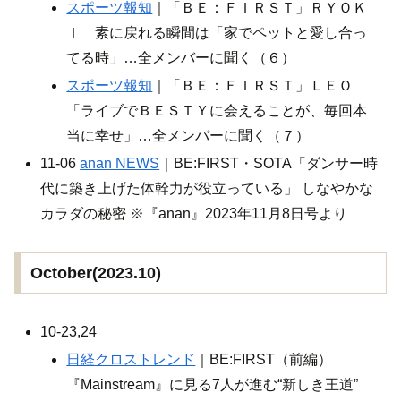
スポーツ報知
｜「ＢＥ：ＦＩＲＳＴ」ＲＹＯＫ
Ｉ 素に戻れる瞬間は「家でペットと愛し合っ
てる時」…全メンバーに聞く（６）
スポーツ報知
｜「ＢＥ：ＦＩＲＳＴ」ＬＥＯ
「ライブでＢＥＳＴＹに会えることが、毎回本
当に幸せ」…全メンバーに聞く（７）
11-06
anan NEWS
｜BE:FIRST・SOTA「ダンサー時
代に築き上げた体幹力が役立っている」 しなやかな
カラダの秘密 ※『anan』2023年11月8日号より
October(2023.10)
10-23,24
日経クロストレンド
｜BE:FIRST（前編）
『Mainstream』に見る7人が進む“新しき王道”