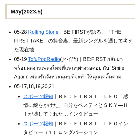
May(2023.5)
05-28
Rolling Stone
｜BE:FIRSTが語る、「THE
FIRST TAKE」の舞台裏、最新シングルを通して考え
た現在地
05-19
TofuPopRadio
(タイ語)｜BE:FIRST กลับมา
พร้อมผลงานเพลงใหม่ที่แฟนๆต่างรอคอย กับ ‘Smile
Again’ เพลงรักจังหวะนุ่มๆ ที่จะทำให้คุณเคลิ้มตาม
05-17,18,19,20,21
スポーツ報知
｜ＢＥ：ＦＩＲＳＴ ＬＥＯ「感
情に鍵をかけた」自分をベスティとＳＫＹ―Ｈ
Ｉが壊してくれた…インタビュー
スポーツ報知
｜ＢＥ：ＦＩＲＳＴ ＬＥＯイン
タビュー（１）ロングバージョン