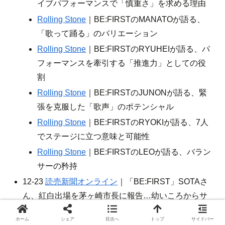
イブパフォーマンスで「慎重さ」を求める理由
Rolling Stone
｜BE:FIRSTのMANATOが語る、
「歌って踊る」のバリエーション
Rolling Stone
｜BE:FIRSTのRYUHEIが語る、パ
フォーマンスを牽引する「推進力」としての役
割
Rolling Stone
｜BE:FIRSTのJUNONが語る、緊
張を克服した「歌声」のポテンシャル
Rolling Stone
｜BE:FIRSTのRYOKIが語る、7人
でステージに立つ意味と可能性
Rolling Stone
｜BE:FIRSTのLEOが語る、バラン
サーの矜持
12-23
読売新聞オンライン
｜「BE:FIRST」SOTAさ
ん、紅白出場を茅ヶ崎市長に報告…幼いころからサ
ザン聞いて育つ
ホーム
シェア
目次へ
トップ
サイドバー