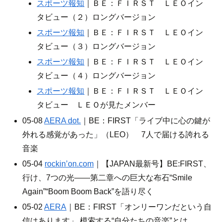
スポーツ報知
｜ＢＥ：ＦＩＲＳＴ ＬＥＯイン
タビュー（２）ロングバージョン
スポーツ報知
｜ＢＥ：ＦＩＲＳＴ ＬＥＯイン
タビュー（３）ロングバージョン
スポーツ報知
｜ＢＥ：ＦＩＲＳＴ ＬＥＯイン
タビュー（４）ロングバージョン
スポーツ報知
｜ＢＥ：ＦＩＲＳＴ ＬＥＯイン
タビュー ＬＥＯが見たメンバー
05-08
AERA dot.
｜BE：FIRST「ライブ中に心の鍵が
外れる感覚があった」（LEO） 7人で届ける誇れる
音楽
05-04
rockin’on.com
｜【JAPAN最新号】BE:FIRST、
行け、7つの光――第二章への巨大な布石“Smile
Again”“Boom Boom Back”を語り尽く
05-02
AERA
｜BE：FIRST「オンリーワンだという自
信はあります」 模索する“自分たちの音楽”とは