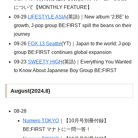
について【MONTHLY FEATURE】
09-29
LIFESTYLE ASIA
(英語)｜New album ‘2:BE’ to
growth, J-pop group BE:FIRST spill the beans on their
journey
09-26
FOX 13 Seattle
(YT)｜Japan to the world: J-pop
group BE:FIRST continues global expansion
09-23
SWEETY HIGH
(英語)｜Everything You Wanted
to Know About Japanese Boy Group BE:FIRST
August(2024.8)
08-28
Numero TOKYO
｜【10月号別冊付録】
BE:FIRST マナトに一問一答！