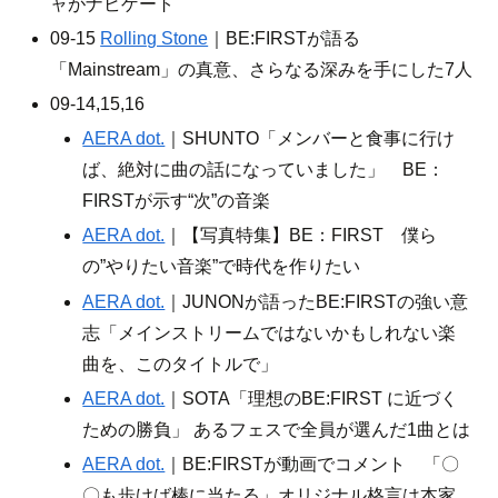
ャがナビゲート
09-15
Rolling Stone
｜BE:FIRSTが語る
「Mainstream」の真意、さらなる深みを手にした7人
09-14,15,16
AERA dot.
｜SHUNTO「メンバーと食事に行け
ば、絶対に曲の話になっていました」 BE：
FIRSTが示す“次”の音楽
AERA dot.
｜【写真特集】BE：FIRST 僕ら
の”やりたい音楽”で時代を作りたい
AERA dot.
｜JUNONが語ったBE:FIRSTの強い意
志「メインストリームではないかもしれない楽
曲を、このタイトルで」
AERA dot.
｜SOTA「理想のBE:FIRST に近づく
ための勝負」 あるフェスで全員が選んだ1曲とは
AERA dot.
｜BE:FIRSTが動画でコメント 「〇
〇も歩けば棒に当たる」オリジナル格言は本家